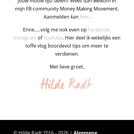
jouw mooie lijst delen? Wees dan welkom in
mijn FB-community Money Making Movement.
Aanmelden kan
hier
.
Enne…..volg me ook even op
Facebook,
Instagram
of
Youtube
. Hier deel ik wekelijks een
toffe vlog boordevol tips om meer te
verdienen.
Met lieve groet,
© Hilde Radt 2016 - 2026 |
Algemene