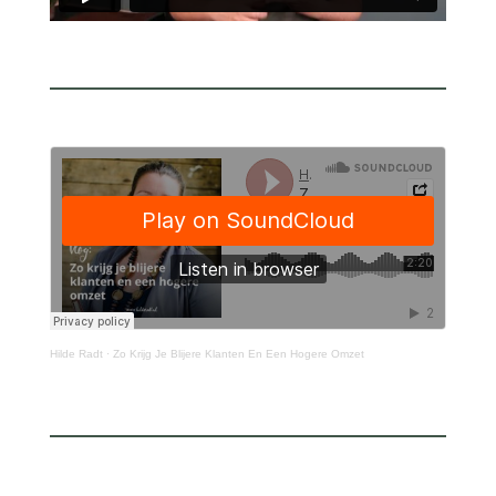
Hilde Radt
·
Zo Krijg Je Blijere Klanten En Een Hogere Omzet