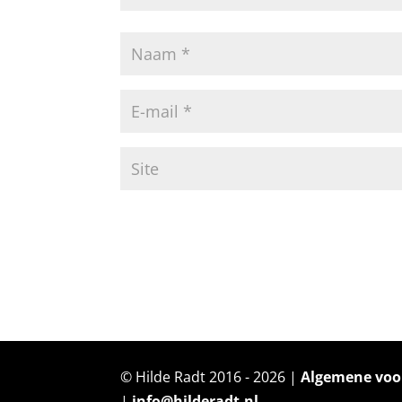
A
l
t
e
r
© Hilde Radt 2016 - 2026 |
Algemene vo
n
|
info@hilderadt.nl