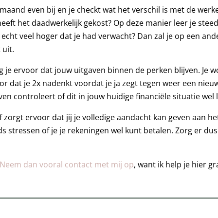
maand even bij en je checkt wat het verschil is met de werk
heeft het daadwerkelijk gekost? Op deze manier leer je stee
 echt veel hoger dat je had verwacht? Dan zal je op een a
uit.
 je ervoor dat jouw uitgaven binnen de perken blijven. Je w
oor dat je 2x nadenkt voordat je ja zegt tegen weer een nieuw
en controleert of dit in jouw huidige financiële situatie wel l
f zorgt ervoor dat jij je volledige aandacht kan geven aan h
s stressen of je je rekeningen wel kunt betalen. Zorg er dus 
Neem dan vooral contact met mij op
, want ik help je hier g