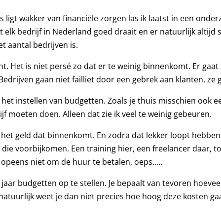
igt wakker van financiële zorgen las ik laatst in een onder
 elk bedrijf in Nederland goed draait en er natuurlijk altijd s
et aantal bedrijven is.
t. Het is niet persé zo dat er te weinig binnenkomt. Er gaat
Bedrijven gaan niet failliet door een gebrek aan klanten, ze 
r het instellen van budgetten. Zoals je thuis misschien oo
ijf moeten doen. Alleen dat zie ik veel te weinig gebeuren.
t geld dat binnenkomt. En zodra dat lekker loopt hebben z
 die voorbijkomen. Een training hier, een freelancer daar, 
t opeens niet om de huur te betalen, oeps…..
aar budgetten op te stellen. Je bepaalt van tevoren hoeveel
natuurlijk weet je dan niet precies hoe hoog deze kosten gaa