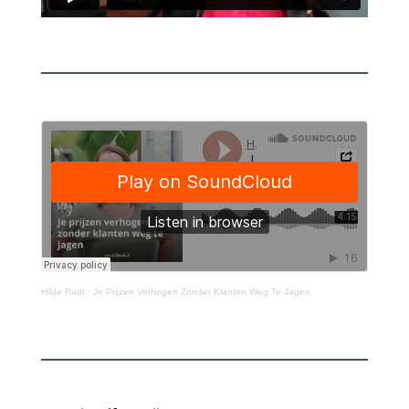
Hilde Radt
·
Je Prijzen Verhogen Zonder Klanten Weg Te Jagen